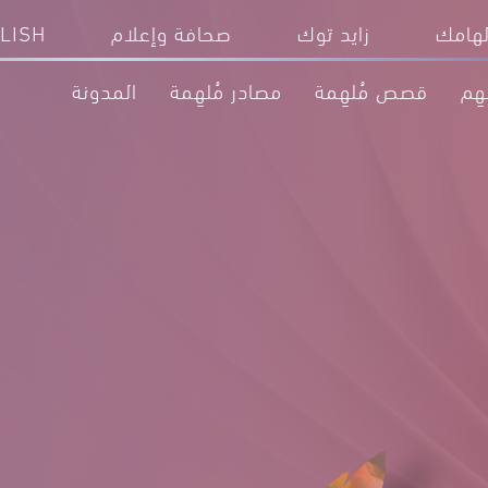
على بُعد لحظات.. الأحلام على بُعد
لهامك
زايد توك
صحافة وإعلام
LISH
هِم
قصص مُلهِمة
مصادر مُلهِمة
المدونة