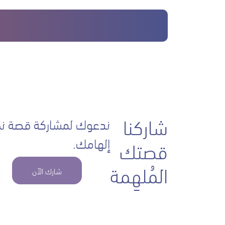
شاركنا
ندعوك لمشاركة قصة نج
إلهامك.
قصتك
المُلهِمة
شارك الآن