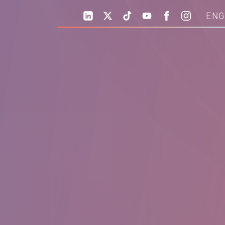
 خطوات!
ENG