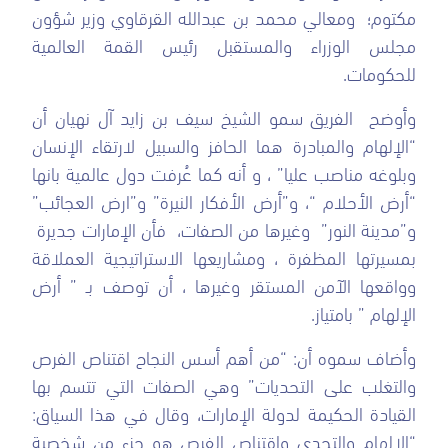
مكتوم؛ ومعالي محمد بن عبدالله القرقاوي وزير شؤون
مجلس الوزراء والمستقبل رئيس القمة العالمية
للحكومات.
وأوضح الفريق سمو الشيخ سيف بن زايد آل نهيان أن
“الإلهام والمبادرة هما الحافز والسبيل لارتقاء الإنسان
وبلوغه مناصب عليا” ، و أنه كما عُرفت دول عالمية بانها
“أرض الأحلام “، و”أرض الأفكار النيرة” و”ارض العجائب”
و”مدينة النور” وغيرها من الصفات، فأن الإمارات جديرة
بمسيرتها المظفرة ، ومشاريعها الاستراتيجية العملاقة
وواقعها الآمن المستقر وغيرها ، أن توصف بـ ” أرض
الإلهام ” بامتياز.
وأضاف سموه أن: “من أهم أسس النجاح اقتناص الفرص
والتغلب على التحديات” وهي الصفات التي تتسم بها
القيادة الحكيمة لدولة الإمارات، وقال في هذا السياق:
“الإلهام والتحدي واقتناص الفرص هو جزء من شخصية