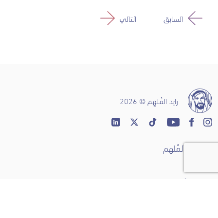
السابق
التالي
زايد المُلهِم © 2026
عن زايد المُلهِم
ثناء
قصص مُلهِمة
زايد توك
مصادر مُلهِمة