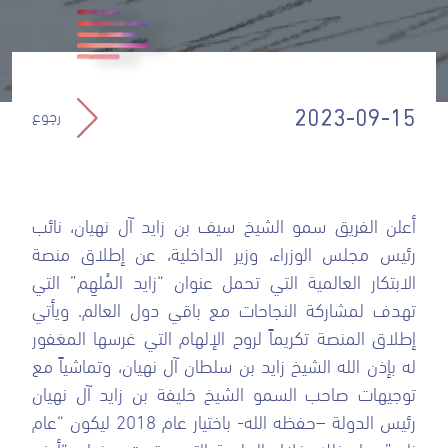
رجوع
2023-09-15
أعلن الفريق سمو الشيخ سيف بن زايد آل نهيان، نائب
رئيس مجلس الوزراء، وزير الداخلية، عن إطلاق منصة
الابتكار العالمية التي تحمل عنوان “زايد المُلهِم” التي
تهدف لمشاركة النجاحات مع باقي دول العالم. ويأتي
إطلاق المنصة تكريماً لروح الإلهام التي غرسها المغفور
له بإذن الله الشيخ زايد بن سلطان آل نهيان، وتماشياً مع
توجيهات صاحب السمو الشيخ خليفة بن زايد آل نهيان
رئيس الدولة –حفظه الله- باختيار عام 2018 ليكون “عام
زايد”. جاء ذلك خلال الجلسة التي عقدت بعنوان “أرض