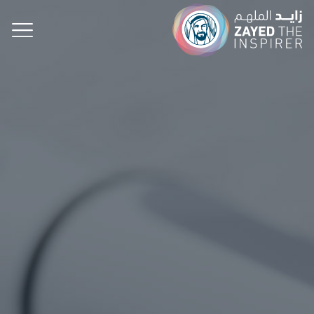
الإلهام على بُعد لحظات.. الأحلام على بُعد خطوات!