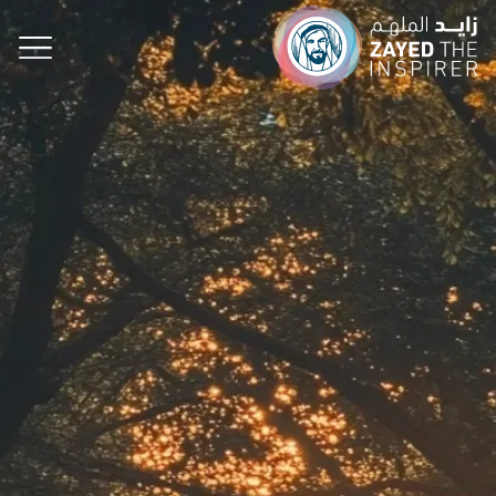
الإلهام على بُعد لحظات.. الأحلام على بُعد خطوات!