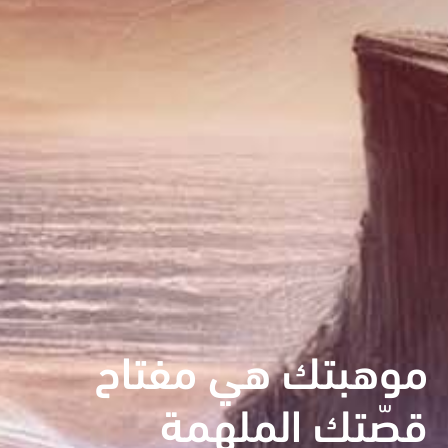
موهبتك هي مفتاح
قصّتك الملهمة