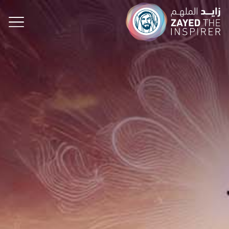
الإلهام على بُعد لحظات.. الأحلام على بُعد خطوات!