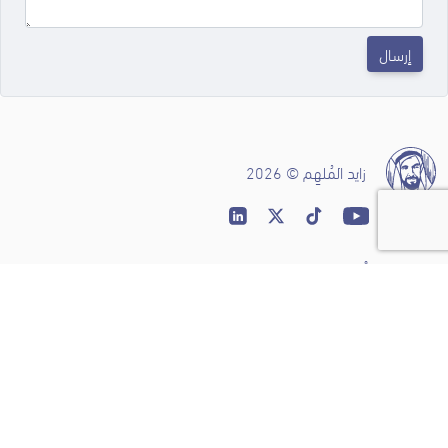
إرسال
زايد المُلهِم © 2026
عن زايد المُلهِم
ثناء
قصص مُلهِمة
زايد توك
مصادر مُلهِمة
المدونة